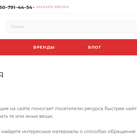
60‒791‒44‒54
ЗАКАЗАТЬ ЗВОНОК
БРЕНДЫ
БЛОГ
я
я на сайте помогает посетителю ресурса быстрее найти
ать те или иные вещи.
ы найдете интересные материалы о способах обращения 