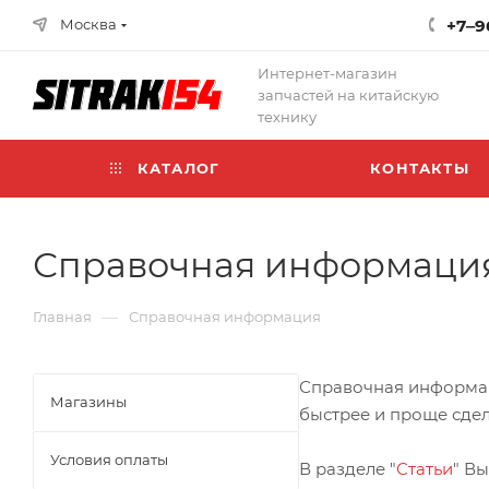
Москва
+7‒9
Интернет-магазин
запчастей на китайскую
технику
КАТАЛОГ
КОНТАКТЫ
Справочная информаци
—
Главная
Справочная информация
Справочная информаци
Магазины
быстрее и проще сдел
Условия оплаты
В разделе "
Статьи
" В