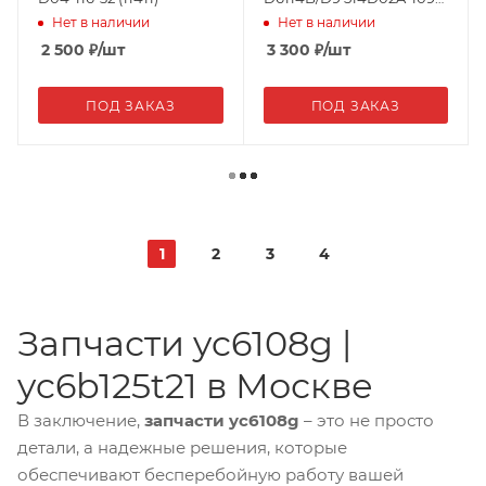
30a (05852/04431)
Нет в наличии
Нет в наличии
2 500
₽
/шт
3 300
₽
/шт
ПОД ЗАКАЗ
ПОД ЗАКАЗ
1
2
3
4
Запчасти yc6108g |
yc6b125t21 в Москве
В заключение,
запчасти yc6108g
– это не просто
детали, а надежные решения, которые
обеспечивают бесперебойную работу вашей