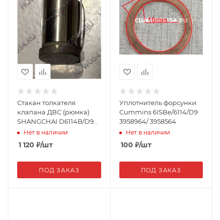
Стакан толкателя
Уплотнитель форсунки
клапана ДВС (рюмка)
Cummins 6ISBe/6114/D9
SHANGCHAI D6114B/D9
3958964/ 3958564
09778 D127-30
Нет в наличии
Нет в наличии
1 120
₽
/шт
100
₽
/шт
ПОД ЗАКАЗ
ПОД ЗАКАЗ