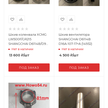
Шкив коленвала XCMG
Шкив вентилятора
LW500F/GR215
SHANGCHAI D6114B
SHANGCHAI D6114B/D9
D16A-107-17+A (14932)
10055 D06A-002-34B
Нет в наличии
Нет в наличии
13 600
₽
/шт
4 500
₽
/шт
ПОД ЗАКАЗ
ПОД ЗАКАЗ