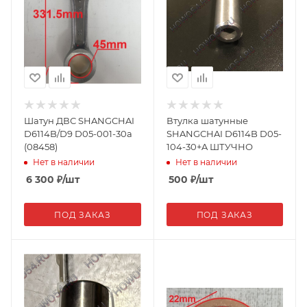
Шатун ДВС SHANGCHAI
Втулка шатунные
D6114B/D9 D05-001-30a
SHANGCHAI D6114B D05-
(08458)
104-30+A ШТУЧНО
Нет в наличии
Нет в наличии
6 300
₽
/шт
500
₽
/шт
ПОД ЗАКАЗ
ПОД ЗАКАЗ