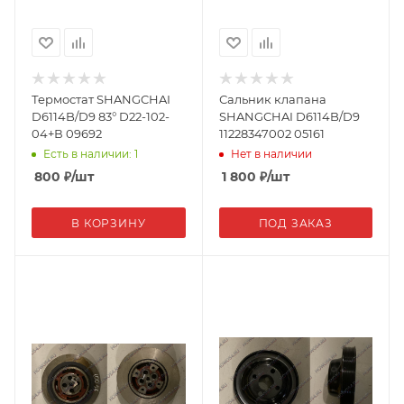
Термостат SHANGCHAI
Сальник клапана
D6114B/D9 83° D22-102-
SHANGCHAI D6114B/D9
04+В 09692
11228347002 05161
Есть в наличии: 1
Нет в наличии
800
₽
/шт
1 800
₽
/шт
В КОРЗИНУ
ПОД ЗАКАЗ