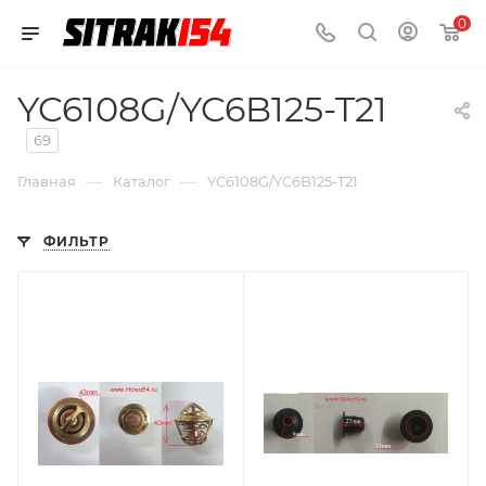
0
YC6108G/YC6B125-T21
69
—
—
Главная
Каталог
YC6108G/YC6B125-T21
ФИЛЬТР