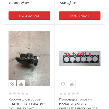
8 000
₽
/шт
560
₽
/шт
ПОД ЗАКАЗ
ПОД ЗАКАЗ
Коромысло в сборе
Прокладка головки
SHANGCHAI D6114B/D9
блока SHANGHAI
D04-116-32 (11411)
D6114B/D9 514D02A-109-