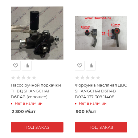
Насос ручной подкачки
Форсунка масляная ДВС
ТНВД SHANGCHAI
SHANGCHAI D6114B
D6114B (хорошее)
D02A-137-309 11408
SP/KF2204.5J2/GYD260
Нет в наличии
Нет в наличии
08083
2 300
₽
/шт
900
₽
/шт
ПОД ЗАКАЗ
ПОД ЗАКАЗ