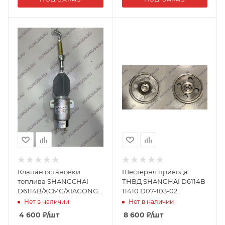
Клапан остановки
Шестерня привода
топлива SHANGCHAI
ТНВД SHANGHAI D6114B
D6114B/XCMG/XIAGONG
11410 D07-103-02
05522 D59-105-05a/SK-
Нет в наличии
Нет в наличии
104-36
4 600
₽
/шт
8 600
₽
/шт