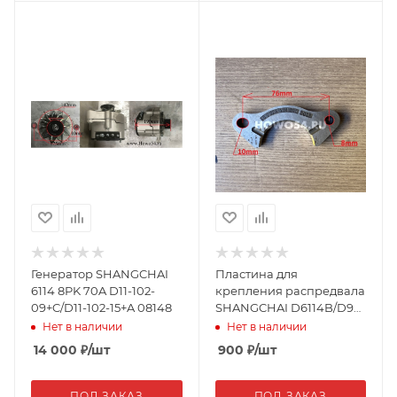
Генератор SHANGCHAI
Пластина для
6114 8PK 70A D11-102-
крепления распредвала
09+C/D11-102-15+A 08148
SHANGCHAI D6114B/D9
20039 D02A-114-01C
Нет в наличии
Нет в наличии
14 000
₽
/шт
900
₽
/шт
ПОД ЗАКАЗ
ПОД ЗАКАЗ