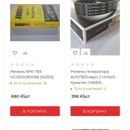
Ремень 6PK-783
Ремень генератора
VG1500090066 (54502)
AV10*825 евро 2 HOWO
Креатек CK8355
Есть в наличии: 18
VG1200090067-10*825
Есть в наличии: 4
680
₽
/шт
396
₽
/шт
В КОРЗИНУ
В КОРЗИНУ