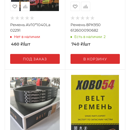
Ремень AV10*1040La
Ремень 8PK950
02291
612600090682
Нет в наличии
Есть в наличии: 2
460
₽
/шт
740
₽
/шт
ПОД ЗАКАЗ
В КОРЗИНУ