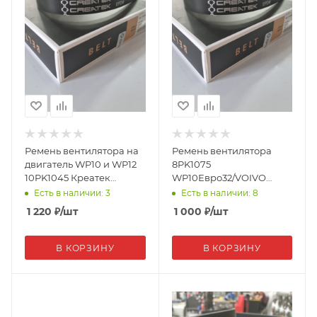
Ремень вентилятора на
Ремень вентилятора
двигатель WP10 и WP12
8PK1075
10PK1045 Креатек
WP10Евро32/VOIVO
CK8032 612600061360-
Креатек CK8703
Есть в наличии: 3
Есть в наличии: 8
10PK1045
612600020424/977836
1 220
₽
/шт
1 000
₽
/шт
В КОРЗИНУ
В КОРЗИНУ