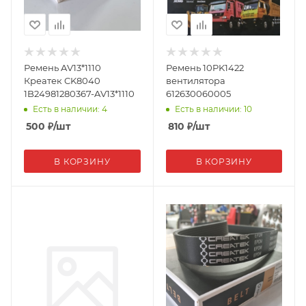
Ремень AV13*1110
Ремень 10PK1422
Креатек CK8040
вентилятора
1B24981280367-AV13*1110
612630060005
Есть в наличии: 4
Есть в наличии: 10
500
₽
/шт
810
₽
/шт
В КОРЗИНУ
В КОРЗИНУ