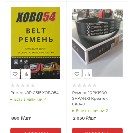
Ремень 8PK1515 ХОВО54
Ремень 10PK1900
SHAANXI Креатек
Есть в наличии: 4
CK8401
Есть в наличии: 2
880
₽
/шт
2 030
₽
/шт