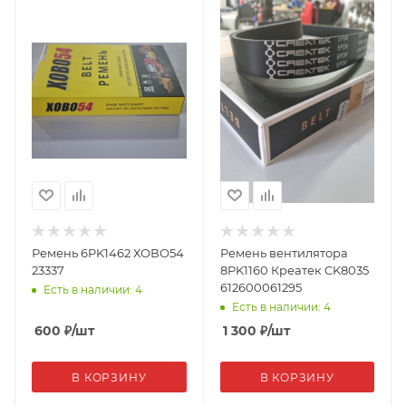
Ремень 6PK1462 ХОВО54
Ремень вентилятора
23337
8PK1160 Креатек CK8035
612600061295
Есть в наличии: 4
Есть в наличии: 4
600
₽
/шт
1 300
₽
/шт
В КОРЗИНУ
В КОРЗИНУ