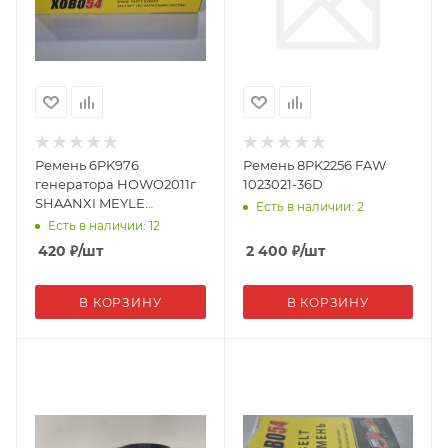
Ремень 6PK976
Ремень 8PK2256 FAW
генератора HOWO2011г
1023021-36D
SHAANXI MEYLE
Есть в наличии: 2
VG1500090066
Есть в наличии: 12
420
₽
/шт
2 400
₽
/шт
В КОРЗИНУ
В КОРЗИНУ