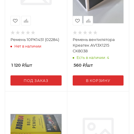
Ремень 10PK1451 (02284)
Ремень вентилятора
Креатек AV13X1215
Нет в наличии
CK8038
Есть в наличии: 4
1 120
₽
/шт
560
₽
/шт
ПОД ЗАКАЗ
В КОРЗИНУ