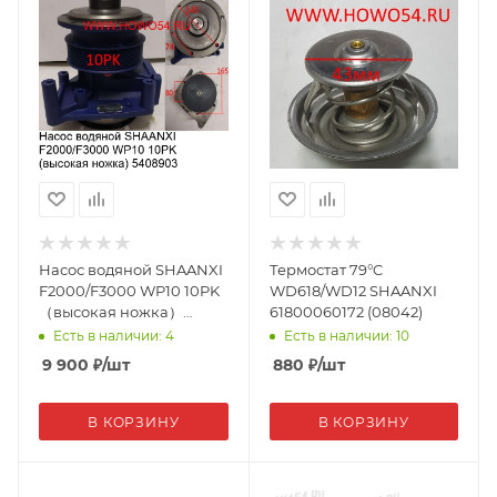
Насос водяной SHAANXI
Термостат 79°C
F2000/F3000 WP10 10PK
WD618/WD12 SHAANXI
（высокая ножка）
61800060172 (08042)
612600061497 08903
Есть в наличии: 4
Есть в наличии: 10
9 900
₽
/шт
880
₽
/шт
В КОРЗИНУ
В КОРЗИНУ