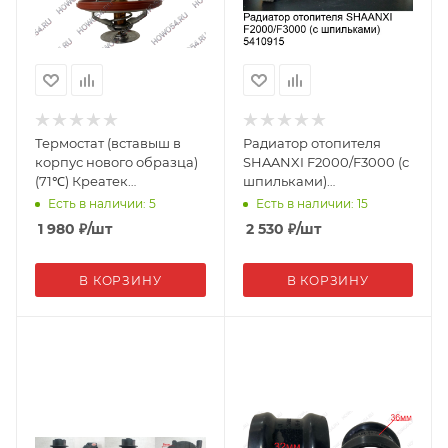
Термостат (вставыш в
Радиатор отопителя
корпус нового образца)
SHAANXI F2000/F3000 (с
(71℃) Креатек
шпильками)
WD615/WP10-JWQX-71
81.61960.0067 (10915)
Есть в наличии: 5
Есть в наличии: 15
(CK1140)
1 980
₽
/шт
2 530
₽
/шт
В КОРЗИНУ
В КОРЗИНУ