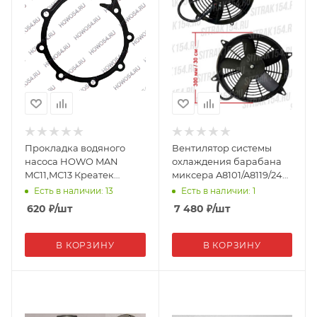
Прокладка водяного
Вентилятор системы
насоса HOWO MAN
охлаждения барабана
MC11,MC13 Креатек
миксера A8101/A8119/24V
201V06901-0192 CK9623
(18331)
Есть в наличии: 13
Есть в наличии: 1
620
₽
/шт
7 480
₽
/шт
В КОРЗИНУ
В КОРЗИНУ