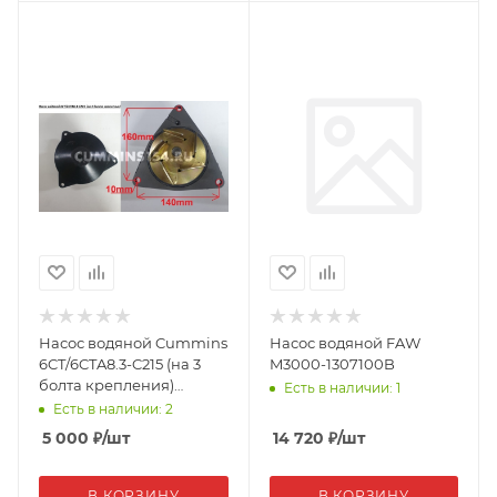
Насос водяной Cummins
Насос водяной FAW
6CT/6CTA8.3-C215 (на 3
M3000-1307100B
болта крепления)
Есть в наличии: 1
966841/4309478 04693
Есть в наличии: 2
5 000
₽
/шт
14 720
₽
/шт
В КОРЗИНУ
В КОРЗИНУ