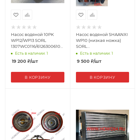
Насос водяной 10PK
Насос водяной SHAANXI
WP12/WP13 SORL
WP10 (низкая ножка)
1307WC0116/612630061073
SORL
(18680)
1307WC0019/612600061603
Есть в наличии: 1
Есть в наличии: 1
(13666)
19 200
₽
/шт
9 500
₽
/шт
В КОРЗИНУ
В КОРЗИНУ