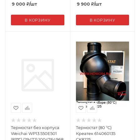
9 000
₽
/шт
9 900
₽
/шт
В КОРЗИНУ
В КОРЗИНУ
Термостат без корпуса
Термостат (80 °C)
Weichai WP13.550E501
Креатек 614060135
(83℃) (29472) 1004764968
CK8225