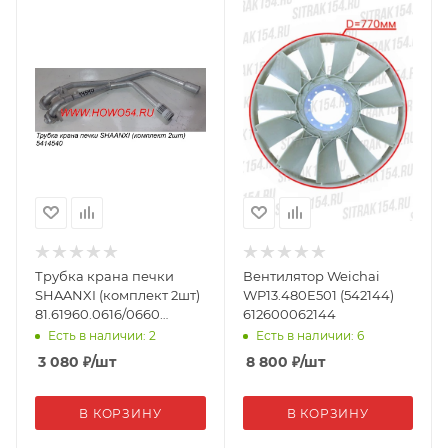
Трубка крана печки
Вентилятор Weichai
SHAANXI (комплект 2шт)
WP13.480E501 (542144)
81.61960.0616/0660
612600062144
(14540)
Есть в наличии: 2
Есть в наличии: 6
3 080
₽
/шт
8 800
₽
/шт
В КОРЗИНУ
В КОРЗИНУ