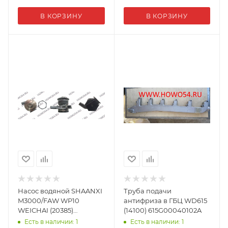
В КОРЗИНУ
В КОРЗИНУ
Насос водяной SHAANXI
Труба подачи
M3000/FAW WP10
антифриза в ГБЦ WD615
WEICHAI (20385)
(14100) 615G00040102A
1307WC0006/612630061042
Есть в наличии: 1
Есть в наличии: 1