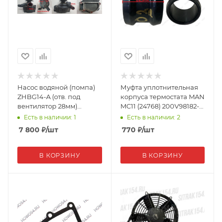
Насос водяной (помпа)
Муфта уплотнительная
ZHBG14-A (отв. под
корпуса термостата MAN
вентилятор 28мм)
MC11 (24768) 200V98182-
P00080 (5470207)
0003
Есть в наличии: 1
Есть в наличии: 2
7 800
₽
/шт
770
₽
/шт
В КОРЗИНУ
В КОРЗИНУ