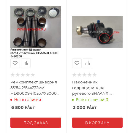
Ремкомплект шкворня
Наконечник
55*54,2*54х232мм
гидроцилиндра
HD90009410357/X3000
рулевого SHAANXI
(20206)
F3000/X3000 26мм
Нет в наличии
Есть в наличии: 3
(штучно) 81.95301.6225
6 800
₽
/шт
3 000
₽
/шт
(546225)
ПОД ЗАКАЗ
В КОРЗИНУ