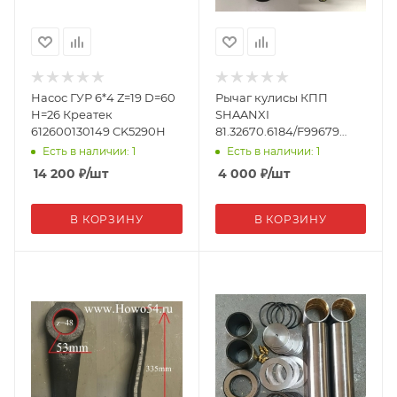
Насос ГУР 6*4 Z=19 D=60
Рычаг кулисы КПП
H=26 Креатек
SHAANXI
612600130149 CK5290Н
81.32670.6184/F99679
(02443)
Есть в наличии: 1
Есть в наличии: 1
14 200
₽
/шт
4 000
₽
/шт
В КОРЗИНУ
В КОРЗИНУ