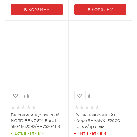
В КОРЗИНУ
В КОРЗИНУ
Гидроцилиндр рулевой
Кулак поворотный в
NORD BENZ 8*4 Euro II
сборе SHAANXI F2000
5604662092/BB752041139-
левый/правый
018 (00507)
81.44201.0143 (01291)
Есть в наличии: 1
Нет в наличии