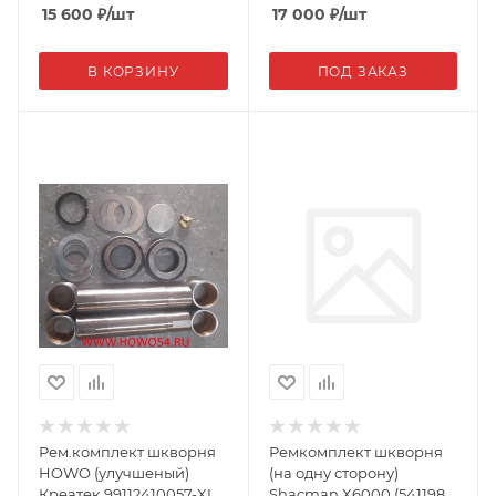
15 600
₽
/шт
17 000
₽
/шт
В КОРЗИНУ
ПОД ЗАКАЗ
Рем.комплект шкворня
Ремкомплект шкворня
HOWO (улучшеный)
(на одну сторону)
Креатек 99112410057-XLB
Shacman X6000 (541198)