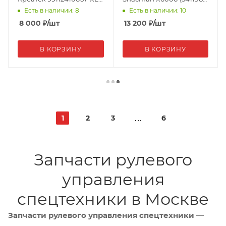
CK8139Н
HD90009411198
Есть в наличии: 8
Есть в наличии: 10
8 000
₽
/шт
13 200
₽
/шт
В КОРЗИНУ
В КОРЗИНУ
1
2
3
6
Запчасти рулевого
управления
спецтехники в Москве
Запчасти рулевого управления спецтехники
—