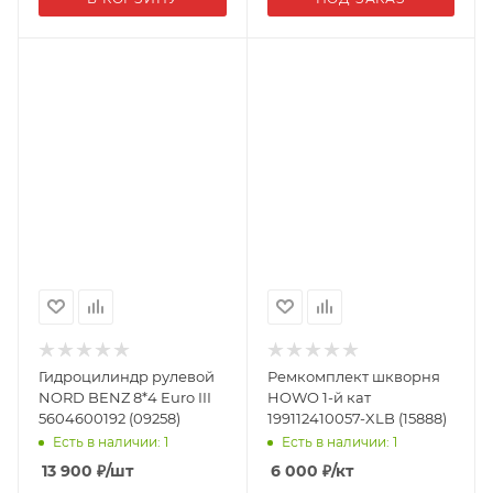
Гидроцилиндр рулевой
Ремкомплект шкворня
NORD BENZ 8*4 Euro III
HOWO 1-й кат
5604600192 (09258)
199112410057-XLB (15888)
Есть в наличии: 1
Есть в наличии: 1
13 900
₽
/шт
6 000
₽
/кт