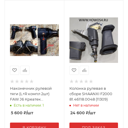
Наконечник рулевой
Колонка рулевая в
тяги (L+R компл 2шт)
сборе SHAANXI F2000
FAW J6 Креатек
81.46118.0048 (11309)
3003055/60-1H CK8492
Есть в наличии: 1
Нет в наличии
5 600
₽
/шт
24 600
₽
/шт
В КОРЗИНУ
ПОД ЗАКАЗ