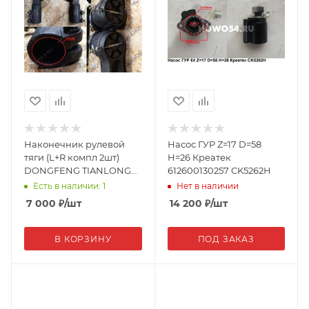
Наконечник рулевой
Насос ГУР Z=17 D=58
тяги (L+R компл 2шт)
H=26 Креатек
DONGFENG TIANLONG
612600130257 CK5262Н
Креатек 3303N-059/60
Есть в наличии: 1
Нет в наличии
CK8493
7 000
₽
/шт
14 200
₽
/шт
В КОРЗИНУ
ПОД ЗАКАЗ