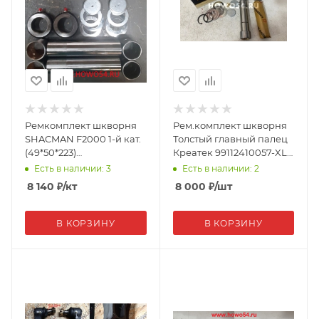
Ремкомплект шкворня
Рем.комплект шкворня
SHACMAN F2000 1-й кат.
Толстый главный палец
(49*50*223)
Креатек 99112410057-XLB
81.44205.0057-XLB
A+ CK8140
Есть в наличии: 3
Есть в наличии: 2
(15890)
8 140
₽
/кт
8 000
₽
/шт
В КОРЗИНУ
В КОРЗИНУ