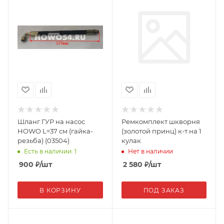
Шланг ГУР на насос
Ремкомплект шкворня
HOWO L=37 см (гайка-
(золотой принц) к-т на 1
резьба) (03504)
кулак
Есть в наличии: 1
Нет в наличии
900
₽
/шт
2 580
₽
/шт
В КОРЗИНУ
ПОД ЗАКАЗ