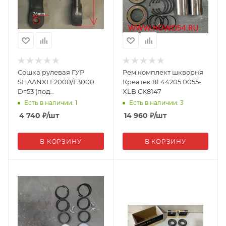
Сошка рулевая ГУР
Рем.комплект шкворня
SHAANXI F2000/F3000
Креатек 81.44205.0055-
D=53 (под
XLB CK8147
мал.наконечник) 01411
Есть в наличии: 1
Есть в наличии: 3
4 740
₽
/шт
14 960
₽
/шт
В КОРЗИНУ
В КОРЗИНУ