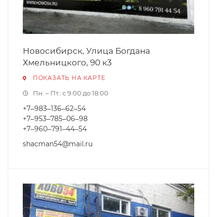
Новосибирск, ​Улица Богдана
Хмельницкого, 90 к3
ПОКАЗАТЬ НА КАРТЕ
Пн. – Пт.: с 9:00 до 18:00
+7‒983‒136‒62‒54
+7‒953‒785‒06‒98
+7‒960‒791‒44‒54
shacman54@mail.ru