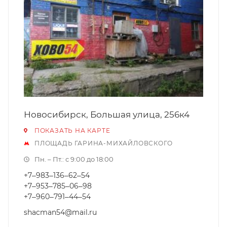
Новосибирск, Большая улица, 256к4
ПОКАЗАТЬ НА КАРТЕ
ПЛОЩАДЬ ГАРИНА-МИХАЙЛОВСКОГО
Пн. – Пт.: с 9:00 до 18:00
+7‒983‒136‒62‒54
+7‒953‒785‒06‒98
+7‒960‒791‒44‒54
shacman54@mail.ru