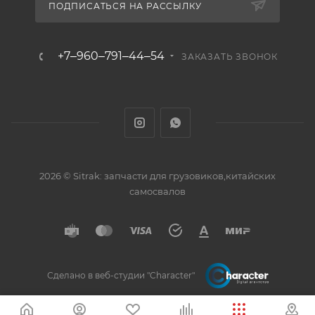
ПОДПИСАТЬСЯ НА РАССЫЛКУ
+7‒960‒791‒44‒54
ЗАКАЗАТЬ ЗВОНОК
2026 © Sitrak: запчасти для грузовиков,китайских
самосвалов
Сделано в веб-студии "Character"