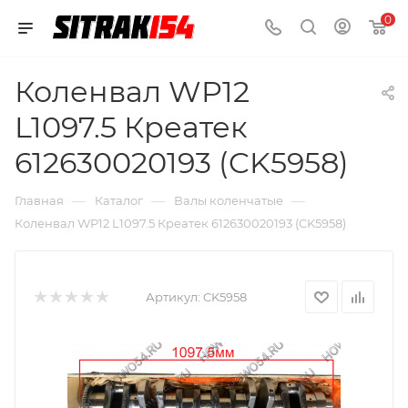
0
Коленвал WP12
L1097.5 Креатек
612630020193 (CK5958)
—
—
—
Главная
Каталог
Валы коленчатые
Коленвал WP12 L1097.5 Креатек 612630020193 (CK5958)
Артикул:
CK5958