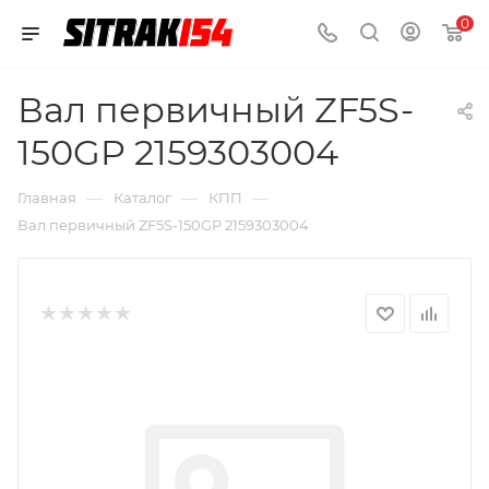
0
Вал первичный ZF5S-
150GP 2159303004
—
—
—
Главная
Каталог
КПП
Вал первичный ZF5S-150GP 2159303004