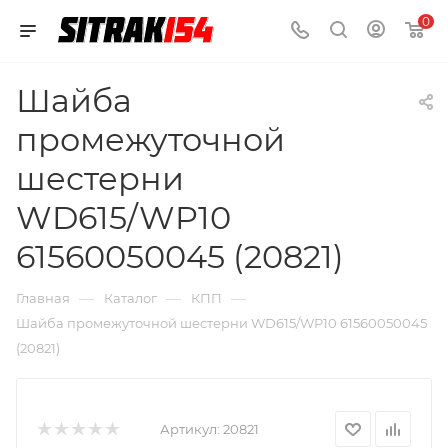
0
Шайба
промежуточной
шестерни
WD615/WP10
61560050045 (20821)
—
—
—
Главная
Каталог
КПП
Шайба промежуточной шестерни WD615/WP10 61560050045
(20821)
Артикул:
20821