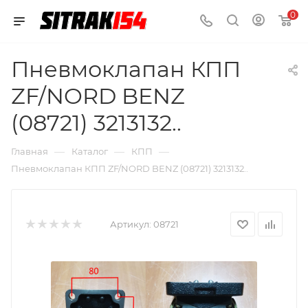
0
Пневмоклапан КПП
ZF/NORD BENZ
(08721) 3213132..
—
—
—
Главная
Каталог
КПП
Пневмоклапан КПП ZF/NORD BENZ (08721) 3213132..
Артикул:
08721